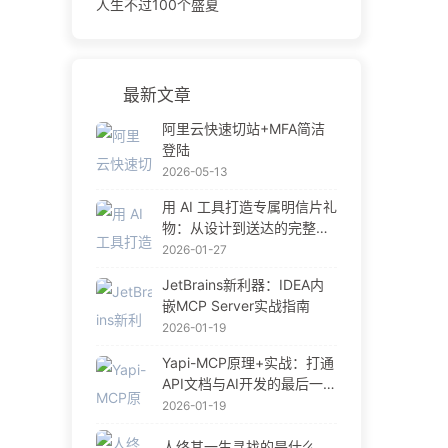
人生不过100个盛夏
最新文章
阿里云快速切站+MFA简洁
登陆
2026-05-13
用 AI 工具打造专属明信片礼
物：从设计到送达的完整指
南
2026-01-27
JetBrains新利器：IDEA内
嵌MCP Server实战指南
2026-01-19
Yapi-MCP原理+实战：打通
API文档与AI开发的最后一公
里
2026-01-19
人终其一生寻找的是什么