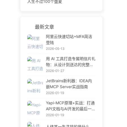
人生不过100个盛夏
最新文章
阿里云快速切站+MFA简洁
登陆
2026-05-13
用 AI 工具打造专属明信片礼
物：从设计到送达的完整指
南
2026-01-27
JetBrains新利器：IDEA内
嵌MCP Server实战指南
2026-01-19
Yapi-MCP原理+实战：打通
API文档与AI开发的最后一公
里
2026-01-19
人终其一生寻找的是什么