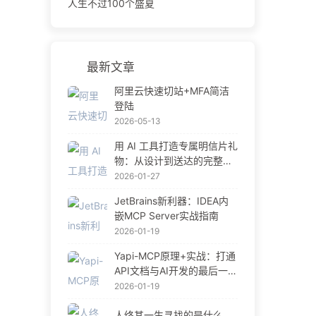
人生不过100个盛夏
最新文章
阿里云快速切站+MFA简洁
登陆
2026-05-13
用 AI 工具打造专属明信片礼
物：从设计到送达的完整指
南
2026-01-27
JetBrains新利器：IDEA内
嵌MCP Server实战指南
2026-01-19
Yapi-MCP原理+实战：打通
API文档与AI开发的最后一公
里
2026-01-19
人终其一生寻找的是什么