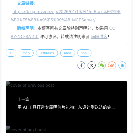
文章链接:
https://blog.reverie.vip/2026/01/19/AI/JetBrain%E6%96
%B0%E5%88%A9%E5%99%A8-MCPServer/
版权声明:
本博客所有文章除特别声明外，均采用
CC
BY-NC-SA 4.0
许可协议。转载请注明来源
喵喵博客
！
ai
mcp
jetbrains
idea
tool
上一篇
用 AI 工具打造专属明信片礼物：从设计到送达的完整
指南