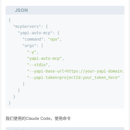
JSON
{
"mcpServers"
:
{
"yapi-auto-mcp"
:
{
"command"
:
"npx"
,
"args"
:
[
"-y"
,
"yapi-auto-mcp"
,
"--stdio"
,
"--yapi-base-url=https://your-yapi-domain.co
"--yapi-token=projectId:your_token_here"
]
}
}
}
我们使用的Claude Code，使用命令