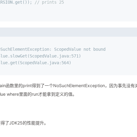
ERSION.get()); 
// prints 25
oSuchElementException: ScopedValue not bound
alue.slowGet(ScopedValue.java:571)
alue.get(ScopedValue.java:564)
ain函数里的print得到了一个NoSuchElementException，因为事先没有
alue where里面的run才能拿到定义的值。
得了JDK25的性能提升。