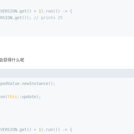
_VERSION.get() + 
1
).run(() -> {
ERSION.get()); 
// prints 25
et会获得什么呢
opedValue.newInstance();
run(
this
::update);
_VERSION.get() + 
1
).run(() -> {