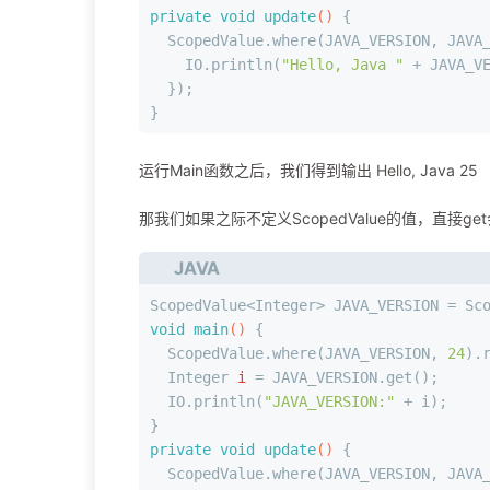
private
void
update
()
 {
  ScopedValue.where(JAVA_VERSION, JAVA
    IO.println(
"Hello, Java "
 + JAVA_V
  });
}
运行Main函数之后，我们得到输出 Hello, Java 25
那我们如果之际不定义ScopedValue的值，直接g
JAVA
ScopedValue<Integer> JAVA_VERSION = Sc
void
main
()
 {
  ScopedValue.where(JAVA_VERSION, 
24
).
Integer
i
=
 JAVA_VERSION.get();
  IO.println(
"JAVA_VERSION:"
 + i);
}
private
void
update
()
 {
  ScopedValue.where(JAVA_VERSION, JAVA